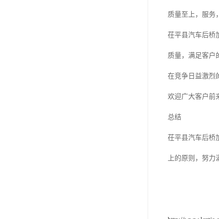
版辊堵头毛坯
质量至上，服务
哑铃配重件
茌平县汽车后桥
质量，满足客户
在竞争日益激烈
欢迎广大客户前
总结
茌平县汽车后桥
上的原则，努力