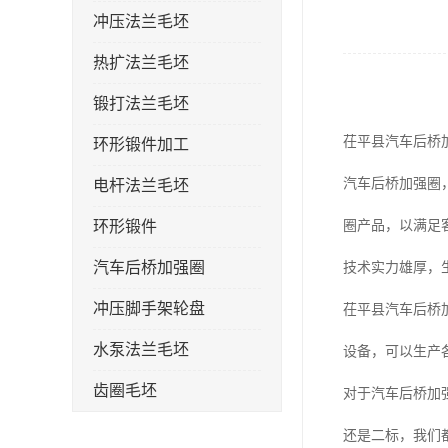
冲压法兰毛坯
热扩法兰毛坯
锻打法兰毛坯
茌平县汽车后桥
环形锻件加工
汽车后桥加强圈
电杆法兰毛坯
环形锻件
圈产品，以满足
汽车后桥加强圈
技术实力雄厚，
冲压脚手架轮盘
茌平县汽车后桥
水泵法兰毛坯
设备，可以生产
齿圈毛坯
对于汽车后桥加
法兰加强圈
还是二标，我们