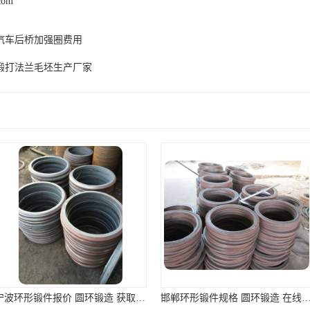
.com
汽车后桥加强圈费用
锻打法兰毛坯生产厂家
宁波环形锻件报价 圆环锻造 获取报价在这里
邯郸环形锻件规格 圆环锻造 在线免费咨询