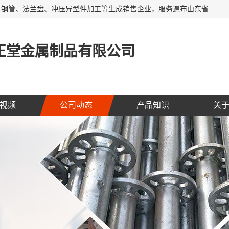
聊城市开发区正堂金属制品有限公司是一家专业的五金配件、钢管、法兰盘、冲压异型件加工等生成销售企业，服务遍布山东省聊城、济南、青岛、淄博、枣庄、东营烟台等地区，经营包括冲压法兰毛坯，冲压异型(形)件加工，热扩法兰毛坯，锻打法兰盘毛坯，法兰加强圈，环形锻件加工，版辊堵头毛坯，哑铃配重件等产品的生产和销售，业务上精益求精，生产产品精度高，配件标准赢得业内企业及其它组织与公民的一致好评。
正堂金属制品有限公司
视频
公司动态
产品知识
关