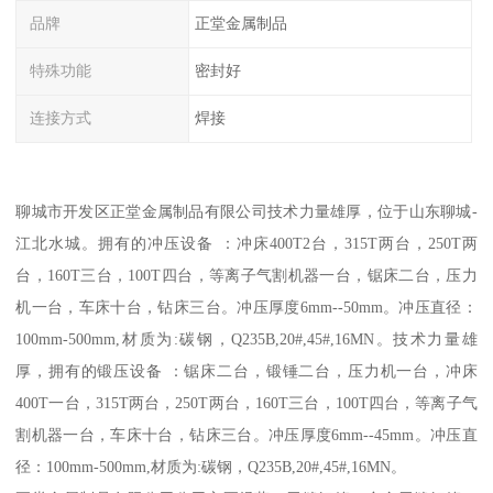
品牌
正堂金属制品
特殊功能
密封好
连接方式
焊接
聊城市开发区正堂金属制品有限公司技术力量雄厚，位于山东聊城-
江北水城。拥有的冲压设备 ：冲床400T2台，315T两台，250T两
台，160T三台，100T四台，等离子气割机器一台，锯床二台，压力
机一台，车床十台，钻床三台。冲压厚度6mm--50mm。冲压直径：
100mm-500mm,材质为:碳钢，Q235B,20#,45#,16MN。技术力量雄
厚，拥有的锻压设备 ：锯床二台，锻锤二台，压力机一台，冲床
400T一台，315T两台，250T两台，160T三台，100T四台，等离子气
割机器一台，车床十台，钻床三台。冲压厚度6mm--45mm。冲压直
径：100mm-500mm,材质为:碳钢，Q235B,20#,45#,16MN。