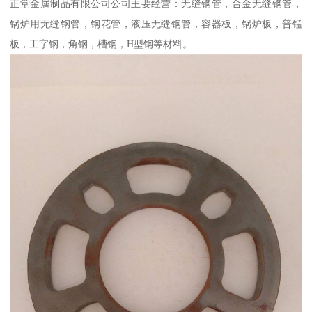
正堂金属制品有限公司公司主要经营：无缝钢管，合金无缝钢管，
锅炉用无缝钢管，钢花管，液压无缝钢管，容器板，锅炉板，普锰
板，工字钢，角钢，槽钢，H型钢等材料。