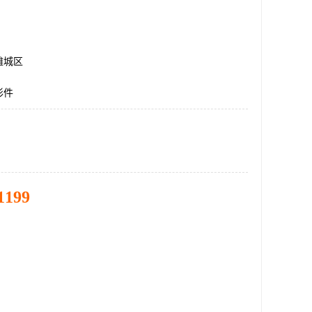
潍城区
形件
1199