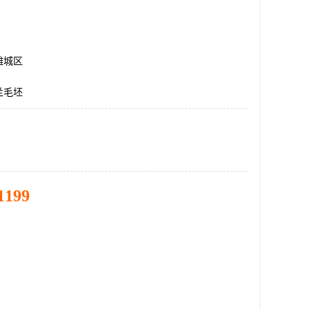
潍城区
兰毛坯
1199