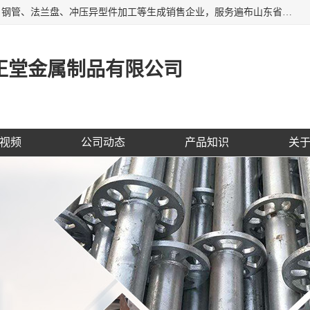
聊城市开发区正堂金属制品有限公司是一家专业的五金配件、钢管、法兰盘、冲压异型件加工等生成销售企业，服务遍布山东省聊城、济南、青岛、淄博、枣庄、东营烟台等地区，经营包括冲压法兰毛坯，冲压异型(形)件加工，热扩法兰毛坯，锻打法兰盘毛坯，法兰加强圈，环形锻件加工，版辊堵头毛坯，哑铃配重件等产品的生产和销售，业务上精益求精，生产产品精度高，配件标准赢得业内企业及其它组织与公民的一致好评。
正堂金属制品有限公司
视频
公司动态
产品知识
关