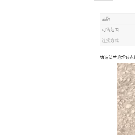
版辊堵头毛坯
品牌
哑铃配重件
可售范围
连接方式
铸造法兰毛坯缺点