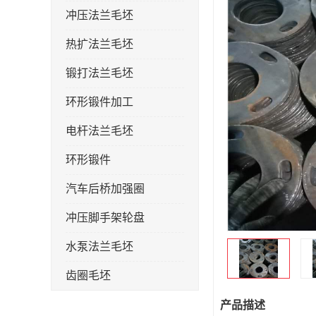
冲压法兰毛坯
热扩法兰毛坯
锻打法兰毛坯
环形锻件加工
电杆法兰毛坯
环形锻件
汽车后桥加强圈
冲压脚手架轮盘
水泵法兰毛坯
齿圈毛坯
法兰加强圈
产品描述