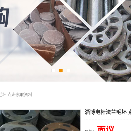
毛坯 点击索取资料
淄博电杆法兰毛坯 
面议