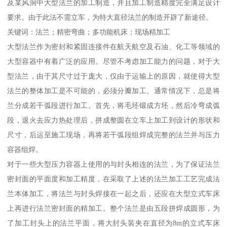
及某风洞中大型法兰的加工制造，并且加工制造精度完全满足设计
要求。由于此法不需立车，为特大直径法兰的制造开辟了新途径。
关键词：法兰；精密弯曲；多功能机床；现场精加工
大型法兰作为密封和紧固连接件在航天航空及石油、化工等领域的
大型容器中有着广泛的应用。尽管不考虑加工能力的问题，对于大
型法兰，由于其尺寸过于庞大，仅由于运输上的原因，就使得大型
法兰的整体加工是不可能的，必须分瓣加工。通常情况下，总是将
兰分成若干弧段进行加工。首先，将毛坯锻成方坯，然后冷弯成弧
段，退火去应力热处理后，拼成整圆在立车上加工到设计的形状和
尺寸，后运至施工现场，再将若干弧段组焊成完整的法兰并与压力
容器组焊。
对于一些大型压力容器上使用的与封头相连的法兰，为了保证法兰
密封面的平面度和加工精度，在采取了上述的法兰加工工艺完成法
兰本体加工，将法兰与封头焊接在一起之后，还应在大型立式车床
上再进行法兰密封面的精加工。整个法兰是由五段拼焊成圆形，为
了加工封头上的法兰平面，将大封头装夹在直径为8m的立式车床