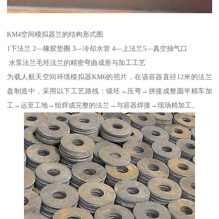
KM4空间模拟器兰的结构形式图
1下法兰 2—橡胶垫圈 3—冷却水管 4—上法兰5—真空抽气口
水泵法兰毛坯法兰的精密弯曲成形与加工工艺
为载人航天空间环境模拟器KM6的照片，在该容器直径12米的法兰
盘制造中，采用以下工艺路线：锻坯→压弯→拼接成整圆半精车加
工→运至工地→组焊成完整的法兰→与容器焊接→现场精加工。