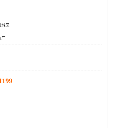
潍城区
片厂
1199