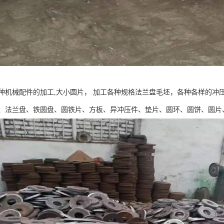
种机械配件的加工,大小圆片， 加工各种规格法兰盘毛坯，各种各样的冲
、法兰盘、铁圆盘、圆铁片、方板、异冲压件、垫片、圆环、圆饼、圆片