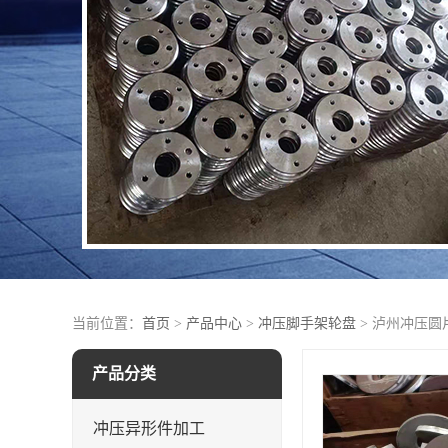
当前位置：
首页
>
产品中心
>
冲压脚手架轮盘
> 泸州冲压圆
产品分类
冲压异形件加工