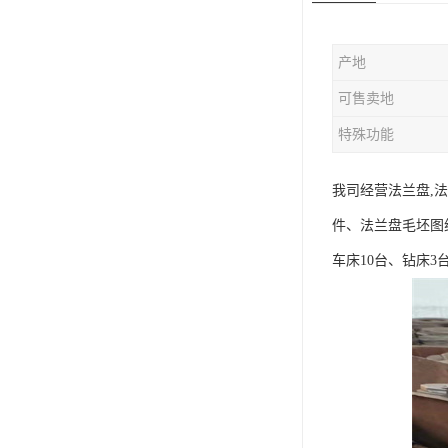
版辊堵头毛坯
产地
哑铃配重件
可售卖地
特殊功能
我司经营法兰盘,
件、法兰盘毛坯图纸
车床10台、钻床