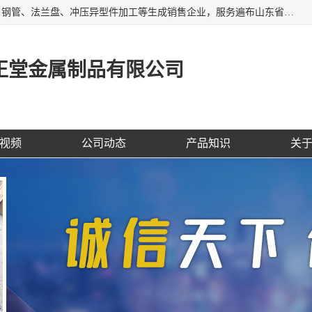
聊城市开发区正堂金属制品有限公司是一家专业的五金配件、钢管、法兰盘、冲压异型件加工等生成销售企业，服务遍布山东省聊城、济南、青岛、淄博、枣庄、东营烟台等地区，经营包括冲压法兰毛坯，冲压异型(形)件加工，热扩法兰毛坯，锻打法兰盘毛坯，法兰加强圈，环形锻件加工，版辊堵头毛坯，哑铃配重件等产品的生产和销售，业务上精益求精，生产产品精度高，配件标准赢得业内企业及其它组织与公民的一致好评。
正堂金属制品有限公司
视频
公司动态
产品知识
关