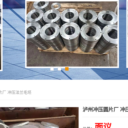
片厂 冲压法兰毛坯
泸州冲压圆片厂 冲
面议