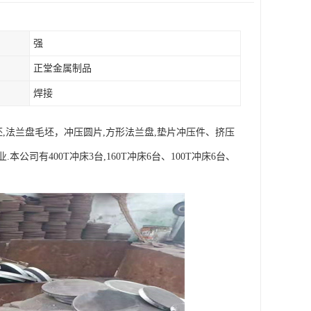
强
正堂金属制品
焊接
,法兰盘毛坯，冲压圆片,方形法兰盘,垫片冲压件、挤压
有400T冲床3台,160T冲床6台、100T冲床6台、