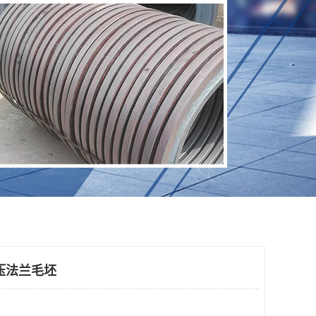
压法兰毛坯