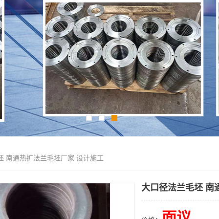
坯 南通热扩法兰毛坯厂家 设计施工
大口径法兰毛坯 南
面议