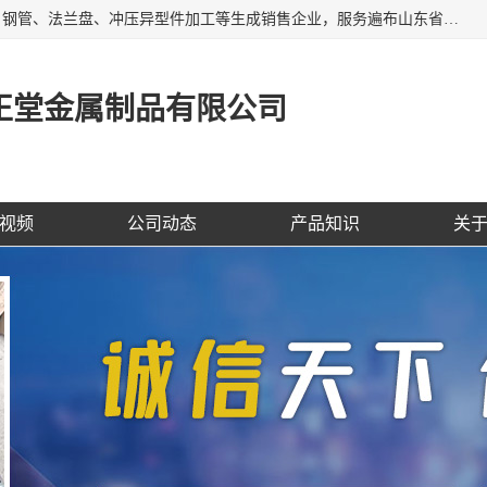
聊城市开发区正堂金属制品有限公司是一家专业的五金配件、钢管、法兰盘、冲压异型件加工等生成销售企业，服务遍布山东省聊城、济南、青岛、淄博、枣庄、东营烟台等地区，经营包括冲压法兰毛坯，冲压异型(形)件加工，热扩法兰毛坯，锻打法兰盘毛坯，法兰加强圈，环形锻件加工，版辊堵头毛坯，哑铃配重件等产品的生产和销售，业务上精益求精，生产产品精度高，配件标准赢得业内企业及其它组织与公民的一致好评。
正堂金属制品有限公司
视频
公司动态
产品知识
关