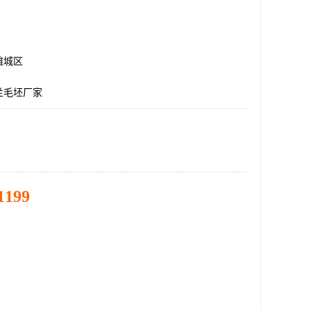
潍城区
兰毛坯厂家
1199