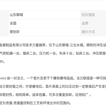
山东聊城
抗压强度
全国
品牌
密封好
报价方式
属制品有限公司技术力量雄厚，位于山东聊城-江北水城。拥有的冲压设备 ：冲床
子气割机器一台，锯床二台，压力机一台，车床十台，钻床三台。冲压厚度6mm--
6MN。
ge，joint):由一对法兰、一个垫片及若干个螺栓螺母组成。法兰联接是一种可
法兰密封面之间，拧紧螺母后，垫片表面上的比压达到一定数值后产生变
和密封性，结构简单，成本低廉，可多次重复拆卸，应用较广 。
现为泄漏,泄漏量控制在工艺和环境允许的范围内。