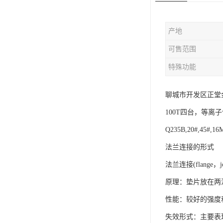
版辊堵头毛坯
产地
哑铃配重件
可售范围
特殊功能
聊城市开发区正堂金
100T四台，等离
Q235B,20#,45#,1
法兰连接的形式
法兰连接(flan
原理：垫片放在两
性能：较好的强度
失效形式：主要表