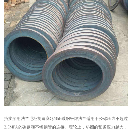
搭接船用法兰毛坯制造商Q235B碳钢平焊法兰适用于公称压力不超过
2.5MPA的碳钢和不锈钢管的连接。理论上，垫圈的预紧应力越大，