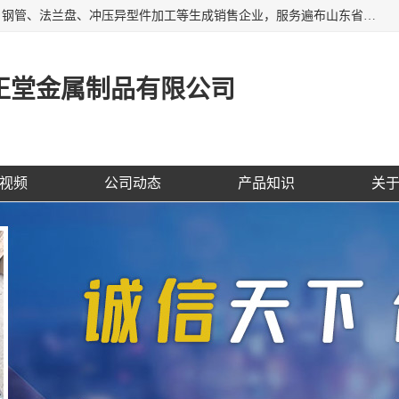
聊城市开发区正堂金属制品有限公司是一家专业的五金配件、钢管、法兰盘、冲压异型件加工等生成销售企业，服务遍布山东省聊城、济南、青岛、淄博、枣庄、东营烟台等地区，经营包括冲压法兰毛坯，冲压异型(形)件加工，热扩法兰毛坯，锻打法兰盘毛坯，法兰加强圈，环形锻件加工，版辊堵头毛坯，哑铃配重件等产品的生产和销售，业务上精益求精，生产产品精度高，配件标准赢得业内企业及其它组织与公民的一致好评。
正堂金属制品有限公司
视频
公司动态
产品知识
关