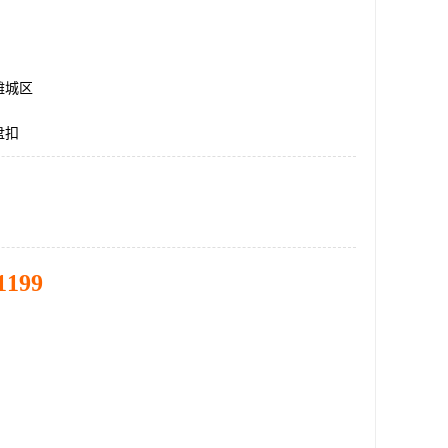
潍城区
盘扣
1199