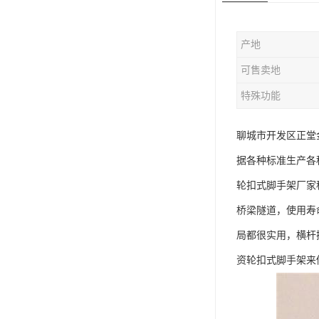
版辊堵头毛坯
产地
哑铃配重件
可售卖地
特殊功能
聊城市开发区正堂
据各种标准生产各
轮扣式脚手架厂家
桥梁隧道，使用寿
局都很实用，横杆
资轮扣式脚手架来