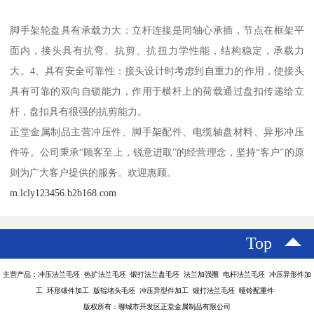
脚手架轮盘具有承载力大：立杆连接是同轴心承插，节点在框架平
面内，接头具有抗弯、抗剪、抗扭力学性能，结构稳定，承载力
大。4、具有安全可靠性：接头设计时考虑到自重力的作用，使接头
具有可靠的双向自锁能力，作用于横杆上的荷载通过盘扣传递给立
杆，盘扣具有很强的抗剪能力。
正堂金属制品主营冲压件、脚手架配件、电缆轴盘材料、异形冲压
件等。公司秉承“顾客至上，锐意进取”的经营理念，坚持“客户”的原
则为广大客户提供的服务。欢迎惠顾。
m.lcly123456.b2b168.com
Top
主营产品：冲压法兰毛坯 热扩法兰毛坯 锻打法兰盘毛坯 法兰加强圈 电杆法兰毛坯 冲压异形件加
工 环形锻件加工 版辊堵头毛坯 冲压异型件加工 锻打法兰毛坯 哑铃配重件
版权所有：聊城市开发区正堂金属制品有限公司