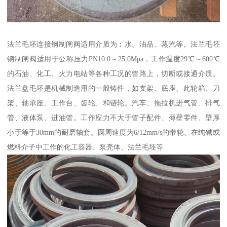
法兰毛坯连接钢制闸阀适用介质为：水、油品、蒸汽等。法兰毛坯
钢制闸阀适用于公称压力PN10.0～25.0Mpa，工作温度29℃～600℃
的石油、化工、火力电站等各种工况的管路上，切断或接通介质。
法兰盘毛坯是机械制造用的一般铸件，如支架、底座、此轮箱、刀
架、轴承座、工作台、齿轮、和链轮。汽车、拖拉机进气管、排气
管、液体泵、进油管。工作应力不大于管子配件、薄壁零件、壁厚
小于等于30mm的耐磨轴套。圆周速度为6/12mm/s的带轮。在纯碱或
燃料介子中工作的化工容器、泵壳体、法兰毛坯等