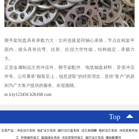
脚手架轮盘具有承载力大：立杆连接是同轴心承插，节点在框架平
面内，接头具有抗弯、抗剪、抗扭力学性能，结构稳定，承载力
大。
正堂金属制品主营冲压件、脚手架配件、电缆轴盘材料、异形冲压
件等。公司秉承“顾客至上，锐意进取”的经营理念，坚持“客户”的原
则为广大客户提供的服务。欢迎惠顾。
m.lcly123456.b2b168.com
Top
主营产品：冲压法兰毛坯 热扩法兰毛坯 锻打法兰盘毛坯 法兰加强圈 电杆法兰毛坯 冲压异形件加
工 环形锻件加工 版辊堵头毛坯 冲压异型件加工 锻打法兰毛坯 哑铃配重件