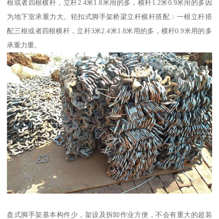
根或者四根横杆，立杆2.4米1.8米用的多，横杆1.2米0.9米用的多因
为地下室承重力大。轮扣式脚手架桥梁立杆横杆搭配：一根立杆搭
配三根或者四根横杆，立杆3米2.4米1.8米用的多，横杆0.9米用的多
承重力重。
盘式脚手架基本构件少，架设及拆卸作业方便，不会有重大的超装