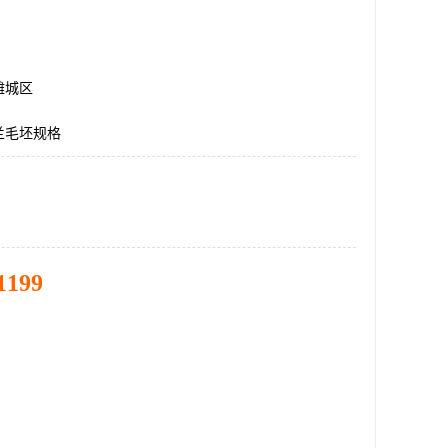
潍城区
兰毛坯规格
1199