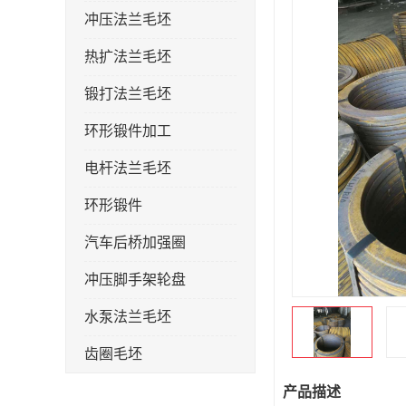
冲压法兰毛坯
热扩法兰毛坯
锻打法兰毛坯
环形锻件加工
电杆法兰毛坯
环形锻件
汽车后桥加强圈
冲压脚手架轮盘
水泵法兰毛坯
齿圈毛坯
法兰加强圈
产品描述