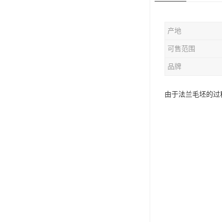
版辊堵头毛坯
产地
哑铃配重件
可售范围
品牌
由于法兰毛坯的过