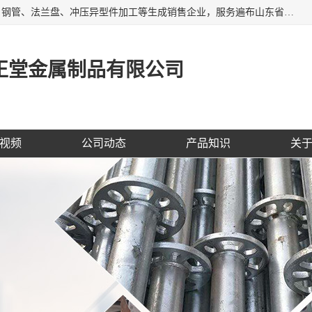
聊城市开发区正堂金属制品有限公司是一家专业的五金配件、钢管、法兰盘、冲压异型件加工等生成销售企业，服务遍布山东省聊城、济南、青岛、淄博、枣庄、东营烟台等地区，经营包括冲压法兰毛坯，冲压异型(形)件加工，热扩法兰毛坯，锻打法兰盘毛坯，法兰加强圈，环形锻件加工，版辊堵头毛坯，哑铃配重件等产品的生产和销售，业务上精益求精，生产产品精度高，配件标准赢得业内企业及其它组织与公民的一致好评。
正堂金属制品有限公司
视频
公司动态
产品知识
关