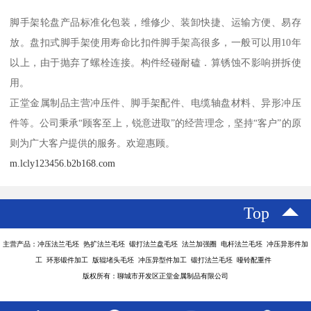
脚手架轮盘产品标准化包装，维修少、装卸快捷、运输方便、易存
放。盘扣式脚手架使用寿命比扣件脚手架高很多，一般可以用10年
以上，由于抛弃了螺栓连接。构件经碰耐磕．算锈蚀不影响拼拆使
用。
正堂金属制品主营冲压件、脚手架配件、电缆轴盘材料、异形冲压
件等。公司秉承“顾客至上，锐意进取”的经营理念，坚持“客户”的原
则为广大客户提供的服务。欢迎惠顾。
m.lcly123456.b2b168.com
Top
主营产品：冲压法兰毛坯 热扩法兰毛坯 锻打法兰盘毛坯 法兰加强圈 电杆法兰毛坯 冲压异形件加
工 环形锻件加工 版辊堵头毛坯 冲压异型件加工 锻打法兰毛坯 哑铃配重件
版权所有：聊城市开发区正堂金属制品有限公司