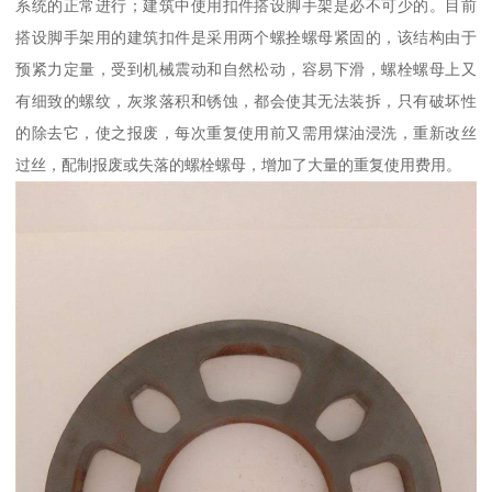
系统的正常进行；建筑中使用扣件搭设脚手架是必不可少的。目前
搭设脚手架用的建筑扣件是采用两个螺拴螺母紧固的，该结构由于
预紧力定量，受到机械震动和自然松动，容易下滑，螺栓螺母上又
有细致的螺纹，灰浆落积和锈蚀，都会使其无法装拆，只有破坏性
的除去它，使之报废，每次重复使用前又需用煤油浸洗，重新改丝
过丝，配制报废或失落的螺栓螺母，增加了大量的重复使用费用。