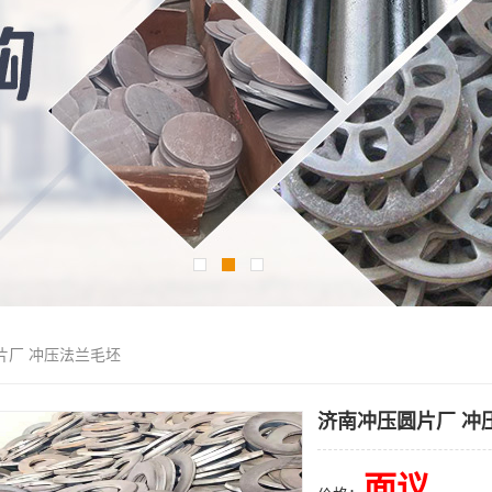
片厂 冲压法兰毛坯
济南冲压圆片厂 冲
面议