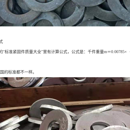
式
标准紧固件质量大全”里有计算公式，公式是：千件重量m＝0.00785×｛3
各国的标准都不一样。