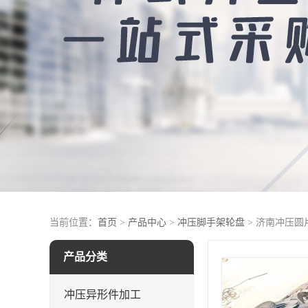
当前位置：
首页
>
产品中心
>
冲压脚手架轮盘
> 济南冲压圆
产品分类
冲压异形件加工