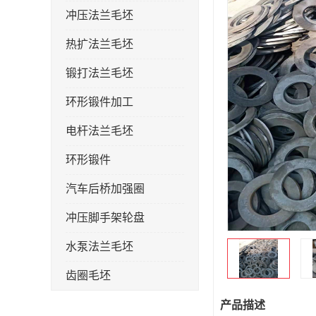
冲压法兰毛坯
热扩法兰毛坯
锻打法兰毛坯
环形锻件加工
电杆法兰毛坯
环形锻件
汽车后桥加强圈
冲压脚手架轮盘
水泵法兰毛坯
齿圈毛坯
法兰加强圈
产品描述