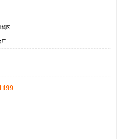
潍城区
片厂
1199