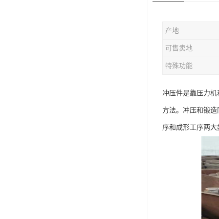
版辊堵头毛坯
产地
哑铃配重件
可售卖地
特殊功能
冲压件是靠压力机
方法。冲压和锻造
序和成形工序两大