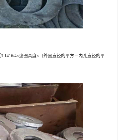
.1416/4×垫圈高度×〔外圆直径的平方－内孔直径的平