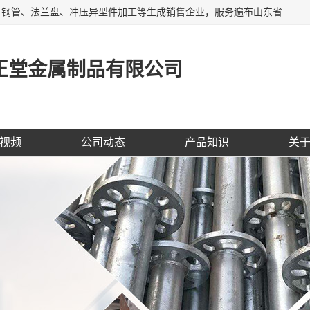
聊城市开发区正堂金属制品有限公司是一家专业的五金配件、钢管、法兰盘、冲压异型件加工等生成销售企业，服务遍布山东省聊城、济南、青岛、淄博、枣庄、东营烟台等地区，经营包括冲压法兰毛坯，冲压异型(形)件加工，热扩法兰毛坯，锻打法兰盘毛坯，法兰加强圈，环形锻件加工，版辊堵头毛坯，哑铃配重件等产品的生产和销售，业务上精益求精，生产产品精度高，配件标准赢得业内企业及其它组织与公民的一致好评。
正堂金属制品有限公司
视频
公司动态
产品知识
关