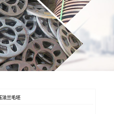
压法兰毛坯